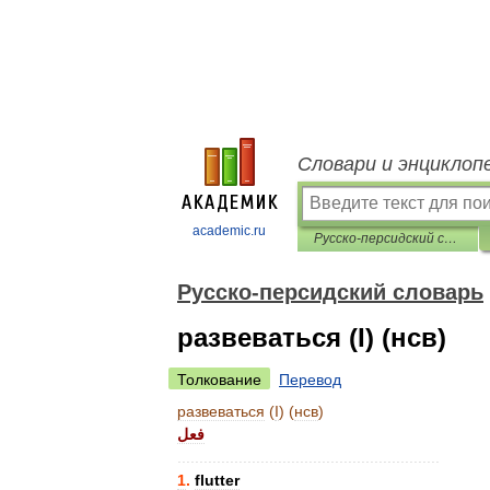
Словари и энциклоп
academic.ru
Русско-персидский словарь
Русско-персидский словарь
развеваться (I) (нсв)
Толкование
Перевод
развеваться
(
I
) (
нсв
)
فعل
............................................................
1
.
flutter