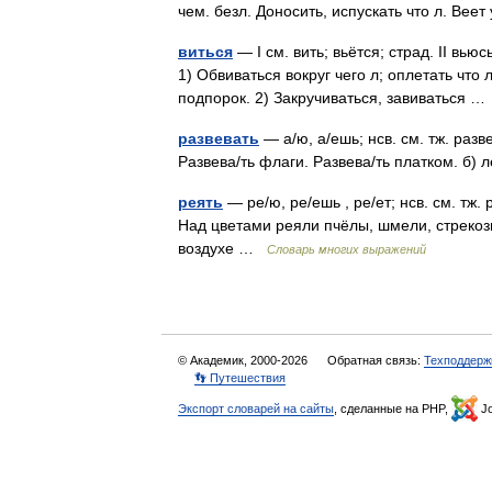
чем. безл. Доносить, испускать что л. Ве
виться
— I см. вить; вьётся; страд. II вьюс
1) Обвиваться вокруг чего л; оплетать что 
подпорок. 2) Закручиваться, завиваться 
развевать
— а/ю, а/ешь; нсв. см. тж. разв
Развева/ть флаги. Развева/ть платком. б)
реять
— ре/ю, ре/ешь , ре/ет; нсв. см. тж.
Над цветами реяли пчёлы, шмели, стрекоз
воздухе …
Словарь многих выражений
© Академик, 2000-2026
Обратная связь:
Техподдерж
👣 Путешествия
Экспорт словарей на сайты
, сделанные на PHP,
Jo