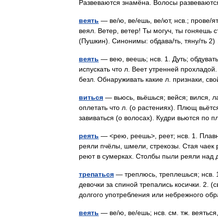
Развеваются знамёна. Волосы развевают
веять
— ве/ю, ве/ешь, ве/ют, нсв.; прове/ят
веял. Ветер, ветер! Ты могуч, ты гоняешь 
(Пушкин). Синонимы: обдава/ть, тяну/ть 
веять
— вею, веешь; нсв. 1. Дуть; обдувать
испускать что л. Веет утренней прохладой.
безл. Обнаруживать какие л. признаки, с
виться
— вьюсь, вьёшься; вейся; вился, ла
оплетать что л. (о растениях). Плющ вьётся
завиваться (о волосах). Кудри вьются п
реять
— <рею, реешь>, реет; нсв. 1. Плавн
реяли пчёлы, шмели, стрекозы. Стая чаек
реют в сумерках. Столбы пыли реяли над
трепаться
— треплюсь, треплешься; нсв. 1
девочки за спиной трепались косички. 2. (с
долгого употребления или небрежного о
веять
— ве/ю, ве/ешь; нсв. см. тж. веяться