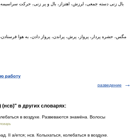
بال
زنی
دسته
جمعی،
لرزش،
اهتزاز،
بال
و
پر
زنی،
حرکت
سراسیمه،
مگس،
حشره
پردار،
پرواز،
پرش،
پراندن،
پرواز
دادن،
به
هوا
فرستادن،
ю работу
разведение
 (нсв)" в других словарях:
олебаться в воздухе. Развеваются знамёна. Волосы
ловарь
ад. II а/ется; нсв. Колыхаться, колебаться в воздухе.