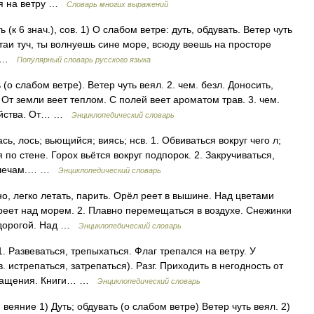
ся на ветру …
Словарь многих выражений
ь (к 6 знач.), сов. 1) О слабом ветре: дуть, обдувать. Ветер чуть
стаи туч, ты волнуешь сине море, всюду веешь на просторе
2) …
Популярный словарь русского языка
 (о слабом ветре). Ветер чуть веял. 2. чем. безл. Доносить,
 От земли веет теплом. С полей веет ароматом трав. 3. чем.
войства. От… …
Энциклопедический словарь
сь, лось; вьющийся; виясь; нсв. 1. Обвиваться вокруг чего л;
 по стене. Горох вьётся вокруг подпорок. 2. Закручиваться,
о плечам.… …
Энциклопедический словарь
о, легко летать, парить. Орёл реет в вышине. Над цветами
 реет над морем. 2. Плавно перемещаться в воздухе. Снежинки
 дорогой. Над …
Энциклопедический словарь
. Развеваться, трепыхаться. Флаг трепался на ветру. У
в. истрепаться, затрепаться). Разг. Приходить в негодность от
бращения. Книги… …
Энциклопедический словарь
, веяние 1) Дуть; обдувать (о слабом ветре) Ветер чуть веял. 2)