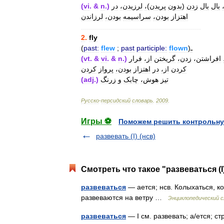
(
vi
. &
n
.)
در
لرزیدن،
،
)
پریدن
بدون
(
زدن
بال
بال
اهتزاز
بودن،
سراسیمه
بودن،
لرزاندن
............................................................
2
.
fly
(
past:
flew
;
past
participle:
flown
)
ـ
(
vt
. &
vi
. &
n
.)
فرار
از،
گریختن
زدن،
افراشتن،
کردن
از،
در
اهتزاز
بودن،
پرواز
کردن
(
adj
.)
زرنگ
و
چابک
هوش،
تیز
Русско
-
персидский
словарь
.
2009
.
Игры ⚽
Поможем решить контрольну
развевать (I) (нсв)
Смотреть что такое "развеваться (I)
развеваться
— ается; нсв. Колыхаться, к
развеваются на ветру …
Энциклопедический с
развеваться
— I см. развевать; а/ется; стр