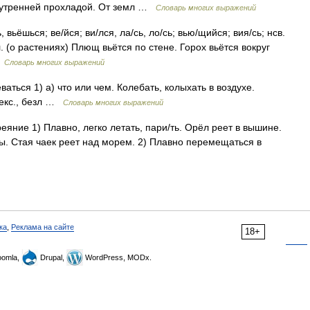
ет утренней прохладой. От земл …
Словарь многих выражений
ь, вьёшься; ве/йся; ви/лся, ла/сь, ло/сь; вью/щийся; вия/сь; нсв.
л. (о растениях) Плющ вьётся по стене. Горох вьётся вокруг
…
Словарь многих выражений
еваться 1) а) что или чем. Колебать, колыхать в воздухе.
 лекс., безл …
Словарь многих выражений
 реяние 1) Плавно, легко летать, пари/ть. Орёл реет в вышине.
ы. Стая чаек реет над морем. 2) Плавно перемещаться в
ка
,
Реклама на сайте
18+
omla,
Drupal,
WordPress, MODx.