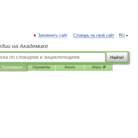
Запомнить сайт
Словарь на свой сайт
RU
едии на Академике
Найти!
Толкования
Переводы
Книги
Игры ⚽